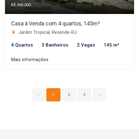
R$ 590.000
Casa à Venda com 4 quartos, 145m²
Jardim Tropical, Resende-RJ
4 Quartos
3 Banheiros
2 Vagas
145 m²
Mais informações
‹
1
2
3
›