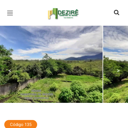
Página inicial
<
>
Código 135