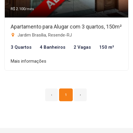
R$ 2.100
/mês
Apartamento para Alugar com 3 quartos, 150m²
Jardim Brasília, Resende-RJ
3 Quartos
4 Banheiros
2 Vagas
150 m²
Mais informações
‹
1
›