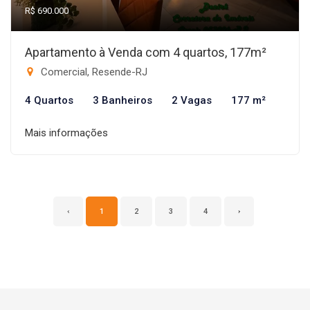
R$ 690.000
Apartamento à Venda com 4 quartos, 177m²
Comercial, Resende-RJ
4 Quartos
3 Banheiros
2 Vagas
177 m²
Mais informações
‹
1
2
3
4
›