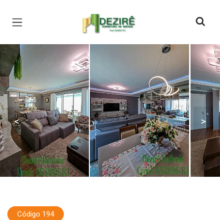
Página inicial
<
>
Código 194