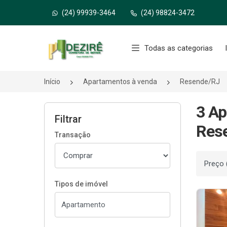
(24) 99939-3464
(24) 98824-3472
Página inicial
Todas as categorias
Início
Apartamentos à venda
Resende/RJ
3 Ap
Filtrar
Res
Transação
Ordenar
Tipos de imóvel