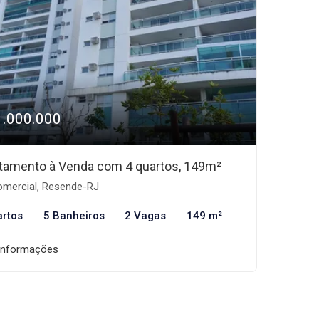
1.000.000
tamento à Venda com 4 quartos, 149m²
mercial, Resende-RJ
artos
5 Banheiros
2 Vagas
149 m²
informações