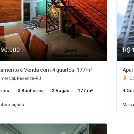
690.000
R$ 
tamento à Venda com 4 quartos, 177m²
Apar
mercial, Resende-RJ
Co
rtos
3 Banheiros
2 Vagas
177 m²
4 Qu
informações
Mais 