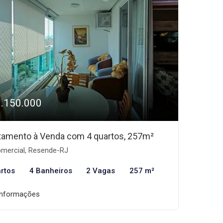
1.150.000
tamento à Venda com 4 quartos, 257m²
mercial, Resende-RJ
rtos
4 Banheiros
2 Vagas
257 m²
informações