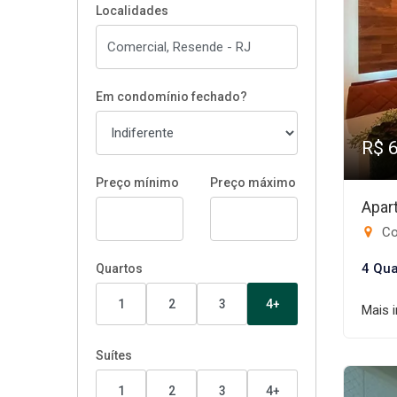
Localidades
Em condomínio fechado?
R$ 
Preço mínimo
Preço máximo
Apar
Co
4 Qua
Quartos
1
2
3
4+
Mais 
Suítes
1
2
3
4+