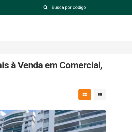
is à Venda em Comercial,
Mostrar resultados em 
Mostrar resultad