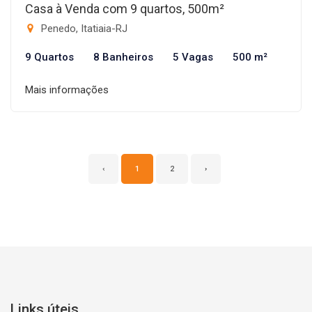
Casa à Venda com 9 quartos, 500m²
Penedo, Itatiaia-RJ
9 Quartos
8 Banheiros
5 Vagas
500 m²
Mais informações
‹
1
2
›
Links úteis