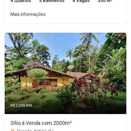
4 Quartos
5 Banheiros
4 Vagas
350 m²
Mais informações
R$ 2.299.999
Sítio à Venda com 2000m²