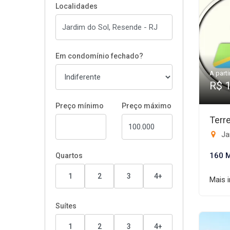
Localidades
Em condomínio fechado?
A parti
R$ 
Preço mínimo
Preço máximo
Terr
Ja
160 
Quartos
1
2
3
4+
Mais 
Suítes
1
2
3
4+