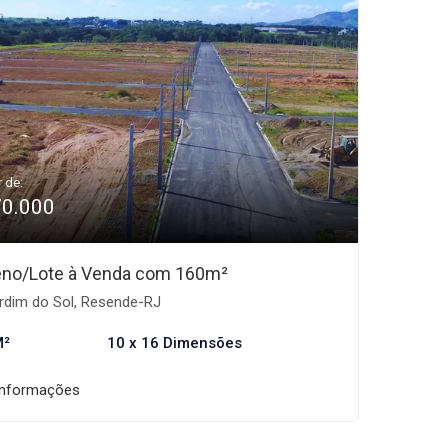
r de:
70.000
eno/Lote à Venda com 160m²
rdim do Sol, Resende-RJ
M²
10 x 16 Dimensões
informações