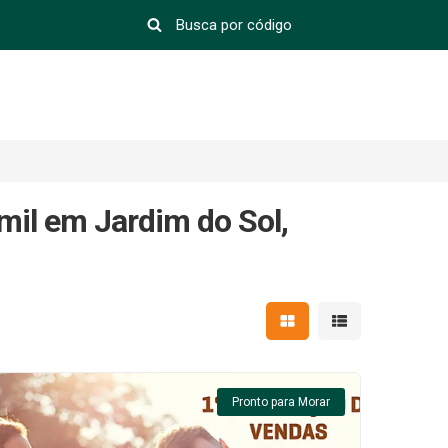
mil em Jardim do Sol,
Mostrar resultados em 
Mostrar resultad
Pronto para Morar