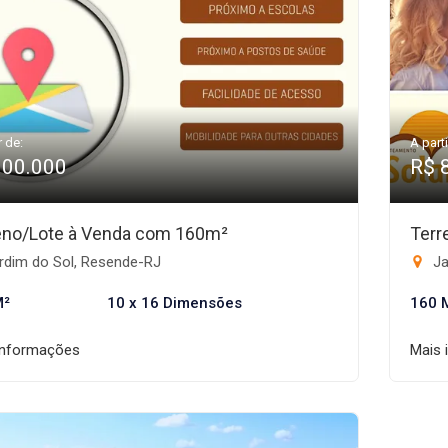
r de:
A parti
100.000
R$ 
eno/Lote à Venda com 160m²
Terr
rdim do Sol, Resende-RJ
Ja
M²
10 x 16 Dimensões
160 
informações
Mais 