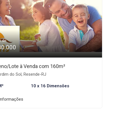
r de:
80.000
eno/Lote à Venda com 160m²
rdim do Sol, Resende-RJ
M²
10 x 16 Dimensões
informações