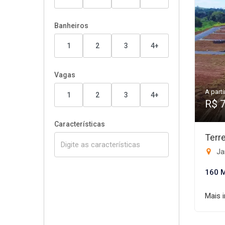
Banheiros
1
2
3
4+
Vagas
A parti
1
2
3
4+
R$ 
Características
Terr
Ja
160 
Mais 