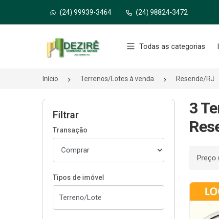
(24) 99939-3464
(24) 98824-3472
Página inicial
Todas as categorias
Início
Terrenos/Lotes à venda
Resende/RJ
3 Te
Filtrar
Res
Transação
Ordenar
Tipos de imóvel