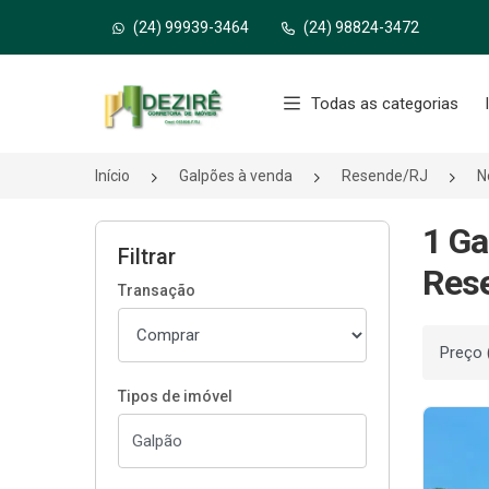
(24) 99939-3464
(24) 98824-3472
Página inicial
Todas as categorias
Início
Galpões à venda
Resende/RJ
N
1 Ga
Filtrar
Res
Transação
Ordenar
Tipos de imóvel