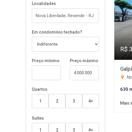
Localidades
Em condomínio fechado?
R$ 
Preço mínimo
Preço máximo
Galp
No
630 
Quartos
1
2
3
4+
Mais 
Suítes
1
2
3
4+