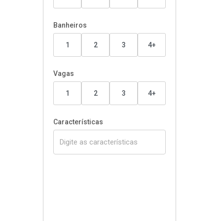
Banheiros
1
2
3
4+
Vagas
1
2
3
4+
Características