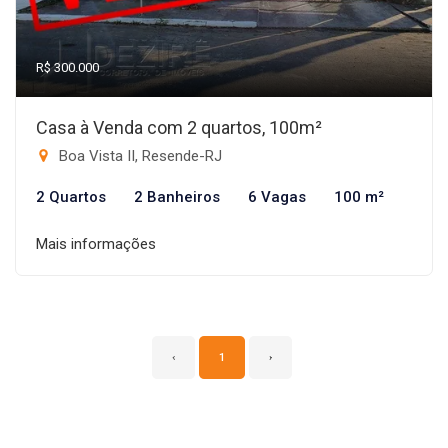
R$ 300.000
Casa à Venda com 2 quartos, 100m²
Boa Vista II, Resende-RJ
2 Quartos
2 Banheiros
6 Vagas
100 m²
Mais informações
‹
1
›