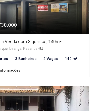
730.000
 à Venda com 3 quartos, 140m²
rque Ipiranga, Resende-RJ
artos
3 Banheiros
2 Vagas
140 m²
informações