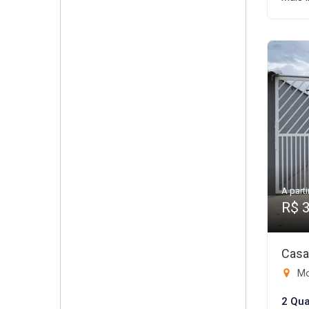
A parti
R$ 
Casa
Mo
2 Qua