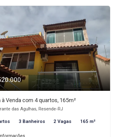
520.000
 à Venda com 4 quartos, 165m²
rante das Agulhas, Resende-RJ
artos
3 Banheiros
2 Vagas
165 m²
informações