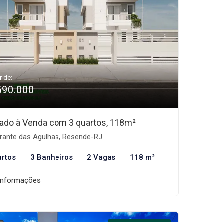
r de:
590.000
ado à Venda com 3 quartos, 118m²
rante das Agulhas, Resende-RJ
artos
3 Banheiros
2 Vagas
118 m²
informações