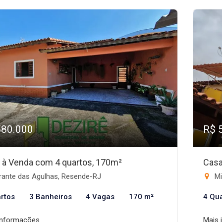
580.000
R$ 
 à Venda com 4 quartos, 170m²
Casa
rante das Agulhas, Resende-RJ
Mi
rtos
3 Banheiros
4 Vagas
170 m²
4 Qu
informações
Mais 