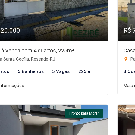
820.000
R$ 
 à Venda com 4 quartos, 225m²
Casa
a Santa Cecília, Resende-RJ
Pa
rtos
5 Banheiros
5 Vagas
225 m²
3 Qu
informações
Mais 
Pronto para Morar