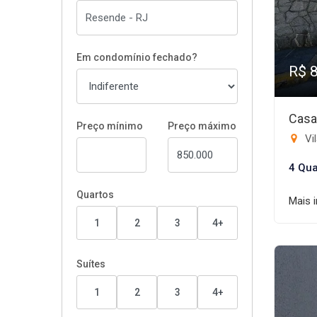
Em condomínio fechado?
R$ 
Casa
Preço mínimo
Preço máximo
Vil
4 Qua
Quartos
Mais 
1
2
3
4+
Suítes
1
2
3
4+