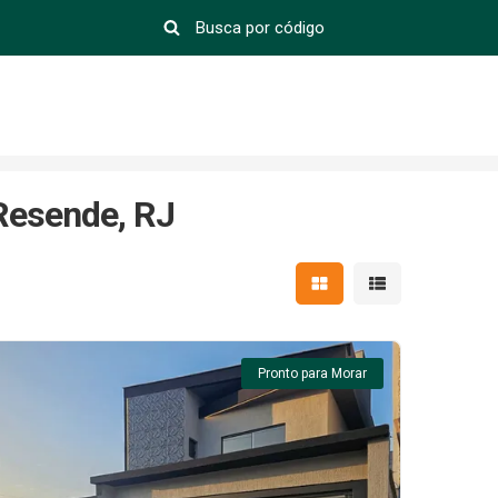
Resende, RJ
Mostrar resultados em 
Mostrar resultad
Pronto para Morar