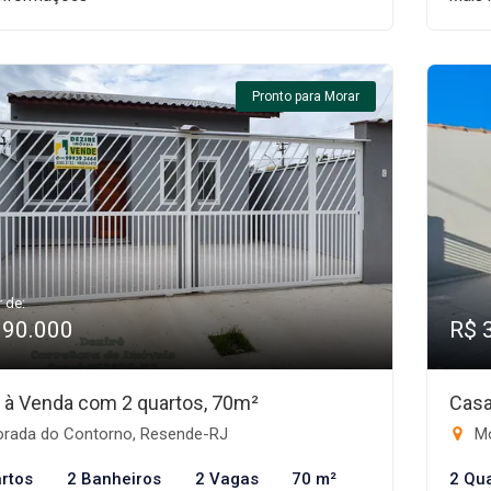
Pronto para Morar
r de:
390.000
R$ 
 à Venda com 2 quartos, 70m²
Casa
rada do Contorno, Resende-RJ
Mo
rtos
2 Banheiros
2 Vagas
70 m²
2 Qu