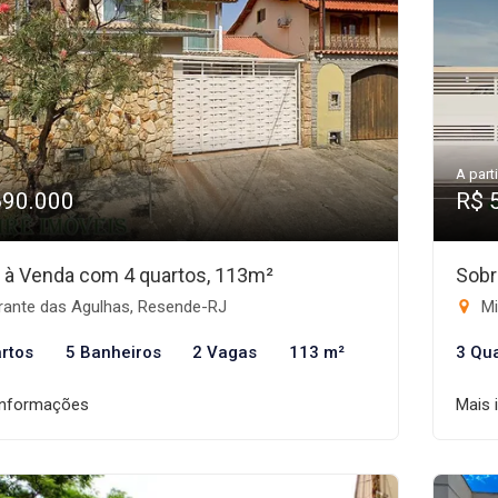
A parti
690.000
R$ 
 à Venda com 4 quartos, 113m²
Sobr
rante das Agulhas, Resende-RJ
Mi
rtos
5 Banheiros
2 Vagas
113 m²
3 Qu
informações
Mais 