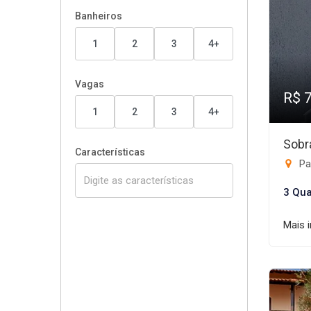
Banheiros
1
2
3
4+
Vagas
R$ 
1
2
3
4+
Sobr
Características
Par
3 Qua
Mais 