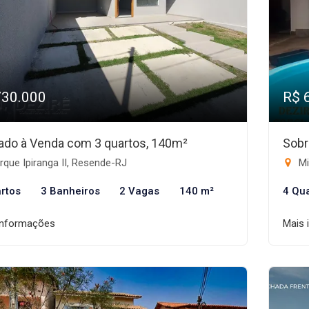
730.000
R$ 
ado à Venda com 3 quartos, 140m²
Sobr
que Ipiranga II, Resende-RJ
Mi
rtos
3 Banheiros
2 Vagas
140 m²
4 Qu
informações
Mais 