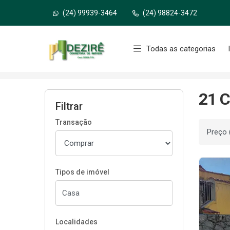
(24) 99939-3464
(24) 98824-3472
Página inicial
Todas as categorias
Início
Casas à venda
Resende/RJ
Até
21 C
Filtrar
Transação
Ordenar
Tipos de imóvel
Localidades