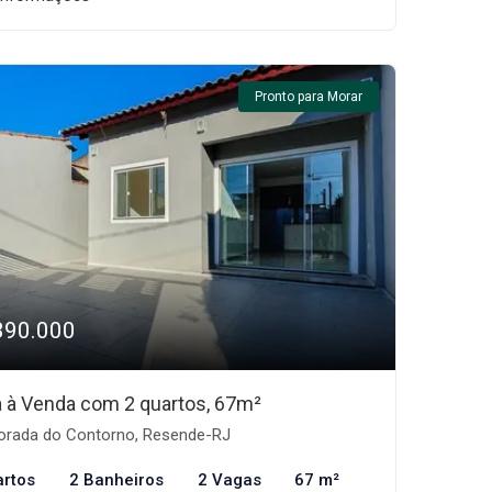
Pronto para Morar
390.000
 à Venda com 2 quartos, 67m²
rada do Contorno, Resende-RJ
artos
2 Banheiros
2 Vagas
67 m²