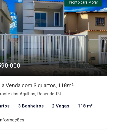
Pronto para Morar
590.000
 à Venda com 3 quartos, 118m²
rante das Agulhas, Resende-RJ
artos
3 Banheiros
2 Vagas
118 m²
informações