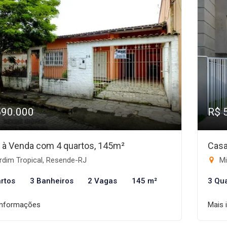
590.000
R$ 
 à Venda com 4 quartos, 145m²
Casa
rdim Tropical, Resende-RJ
Mi
rtos
3 Banheiros
2 Vagas
145 m²
3 Qu
informações
Mais 