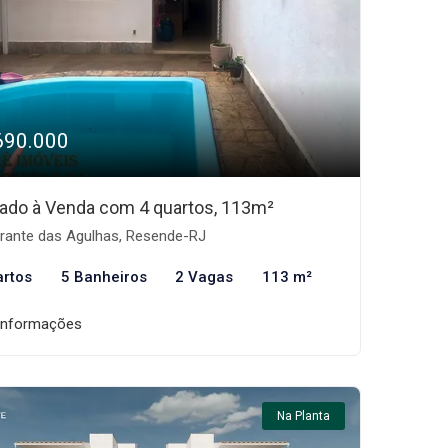
690.000
ado à Venda com 4 quartos, 113m²
rante das Agulhas, Resende-RJ
artos
5 Banheiros
2 Vagas
113 m²
informações
Na Planta