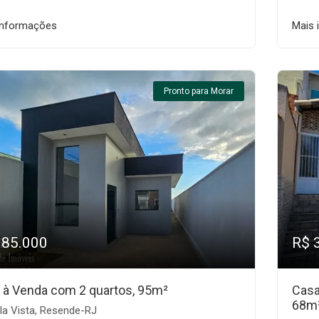
informações
Mais 
Pronto para Morar
385.000
R$ 
 à Venda com 2 quartos, 95m²
Casa
68m
la Vista, Resende-RJ