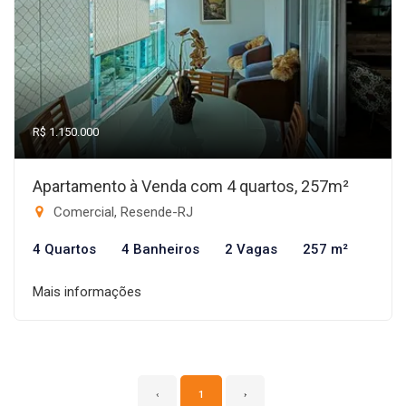
R$ 1.150.000
Apartamento à Venda com 4 quartos, 257m²
Comercial, Resende-RJ
4 Quartos
4 Banheiros
2 Vagas
257 m²
Mais informações
‹
1
›