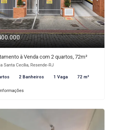
400.000
tamento à Venda com 2 quartos, 72m²
la Santa Cecília, Resende-RJ
artos
2 Banheiros
1 Vaga
72 m²
informações