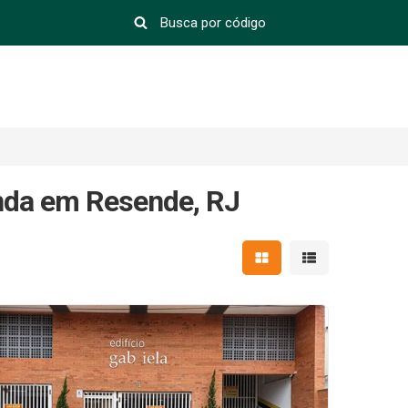
nda em Resende, RJ
Mostrar resultados em 
Mostrar resultad