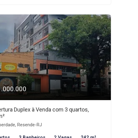
1.000.000
rtura Duplex à Venda com 3 quartos,
m²
berdade, Resende-RJ
artos
3 Banheiros
2 Vagas
242 m²