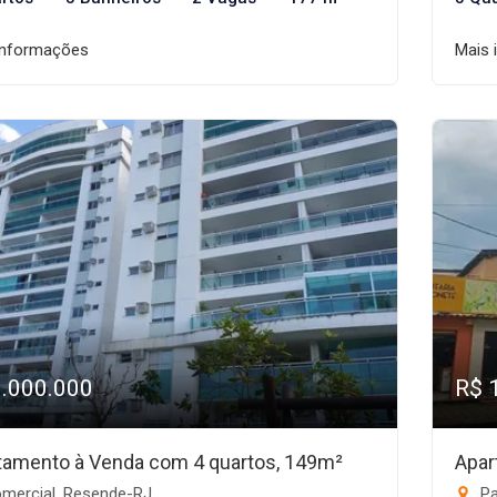
informações
Mais 
1.000.000
R$ 
tamento à Venda com 4 quartos, 149m²
Apar
mercial, Resende-RJ
Pa