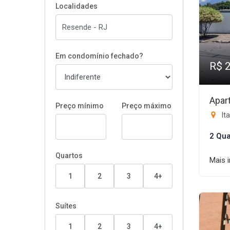
Localidades
Em condomínio fechado?
R$ 
Apar
Preço mínimo
Preço máximo
It
2 Qua
Quartos
Mais 
1
2
3
4+
Suítes
1
2
3
4+