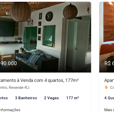
690.000
R$ 
tamento à Venda com 4 quartos, 177m²
Apar
ntro, Resende-RJ
Co
rtos
3 Banheiros
2 Vagas
177 m²
4 Qu
informações
Mais 