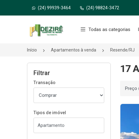
(24) 99939-3464
(24) 98824-3472
Página inicial
Todas as categorias
Início
Apartamentos à venda
Resende/RJ
17 A
Filtrar
Transação
Ordenar
Tipos de imóvel