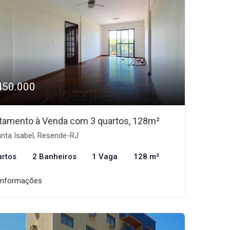
450.000
tamento à Venda com 3 quartos, 128m²
nta Isabel, Resende-RJ
artos
2 Banheiros
1 Vaga
128 m²
informações