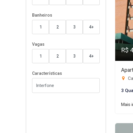
Banheiros
1
2
3
4+
Vagas
R$ 
1
2
3
4+
Apar
Características
Ca
3 Qua
Mais 