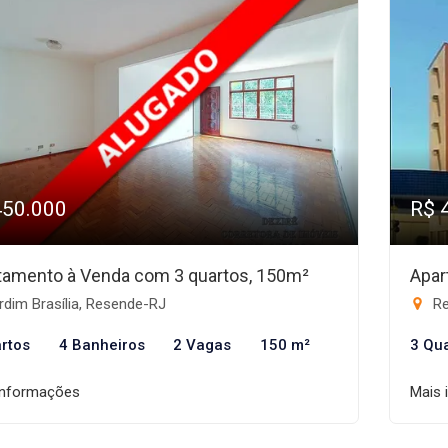
450.000
R$ 
tamento à Venda com 3 quartos, 150m²
Apar
dim Brasília, Resende-RJ
Re
rtos
4 Banheiros
2 Vagas
150 m²
3 Qu
informações
Mais 