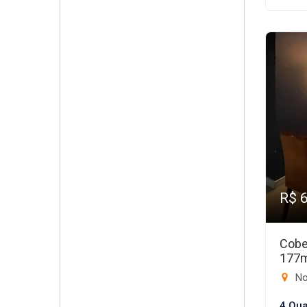
R$ 
Cobe
177
No
4 Qua