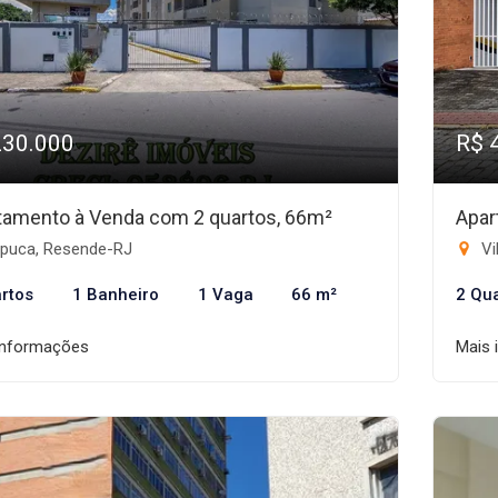
230.000
R$ 
tamento à Venda com 2 quartos, 66m²
Apar
apuca, Resende-RJ
Vi
rtos
1 Banheiro
1 Vaga
66 m²
2 Qu
informações
Mais 