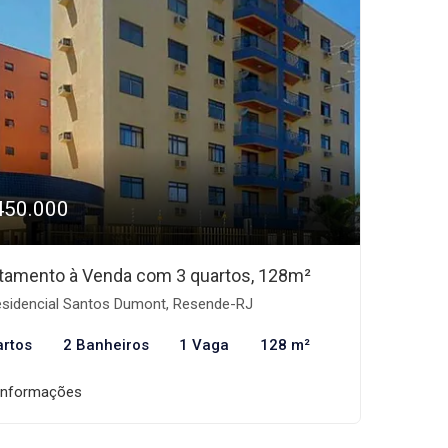
450.000
tamento à Venda com 3 quartos, 128m²
sidencial Santos Dumont, Resende-RJ
artos
2 Banheiros
1 Vaga
128 m²
informações