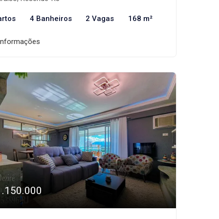
artos
4 Banheiros
2 Vagas
168 m²
informações
1.150.000