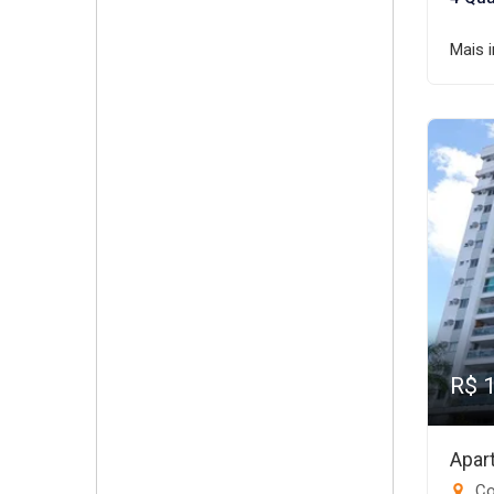
Mais 
R$ 
Apar
Co