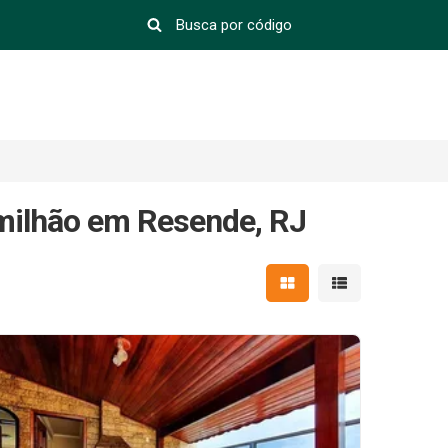
 milhão em Resende, RJ
Mostrar resultados em 
Mostrar resultad