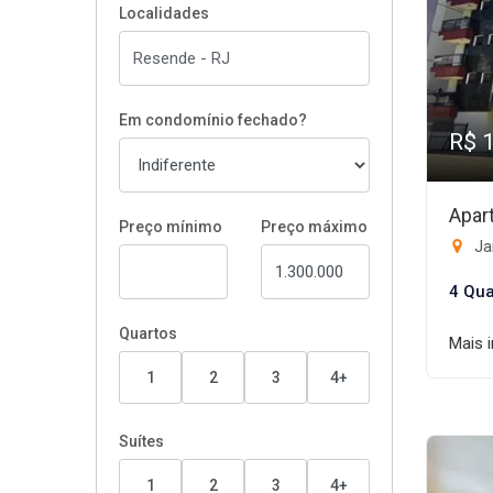
Localidades
Em condomínio fechado?
R$ 
Apar
Preço mínimo
Preço máximo
Ja
4 Qua
Quartos
Mais 
1
2
3
4+
Suítes
1
2
3
4+