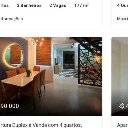
rtos
3 Banheiros
2 Vagas
177 m²
4 Qu
informações
Mais 
690.000
R$ 
rtura Duplex à Venda com 4 quartos,
Apar