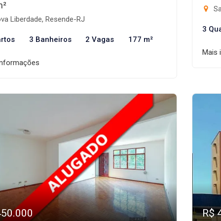
m²
Sa
va Liberdade, Resende-RJ
3 Qu
rtos
3 Banheiros
2 Vagas
177 m²
Mais 
informações
450.000
R$ 