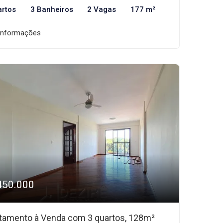
artos
3 Banheiros
2 Vagas
177 m²
informações
450.000
tamento à Venda com 3 quartos, 128m²