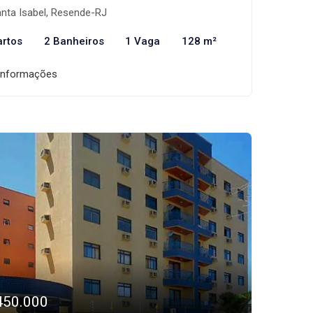
nta Isabel, Resende-RJ
artos
2 Banheiros
1 Vaga
128 m²
informações
450.000