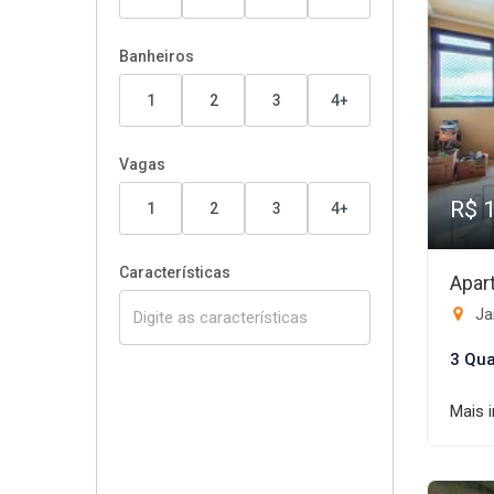
Banheiros
1
2
3
4+
Vagas
R$ 
1
2
3
4+
Características
Apar
Ja
3 Qua
Mais 