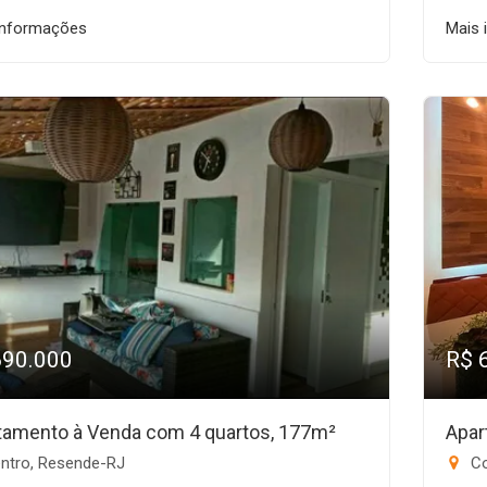
informações
Mais 
690.000
R$ 
tamento à Venda com 4 quartos, 177m²
Apar
ntro, Resende-RJ
Co