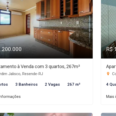
1.200.000
R$ 
tamento à Venda com 3 quartos, 267m²
Apar
rdim Jalisco, Resende-RJ
Co
rtos
3 Banheiros
2 Vagas
267 m²
4 Qu
informações
Mais 