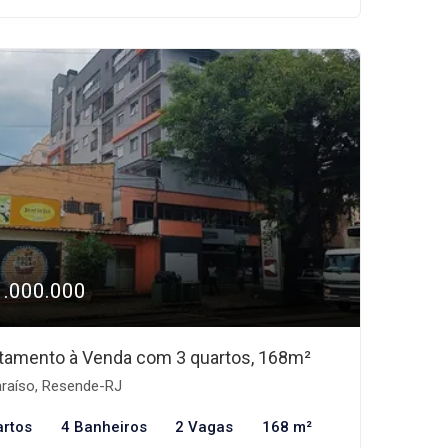
1.000.000
tamento à Venda com 3 quartos, 168m²
raíso, Resende-RJ
artos
4 Banheiros
2 Vagas
168 m²