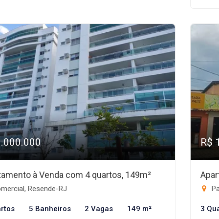
1.000.000
R$ 
tamento à Venda com 4 quartos, 149m²
Apar
mercial, Resende-RJ
Pa
rtos
5 Banheiros
2 Vagas
149 m²
3 Qu