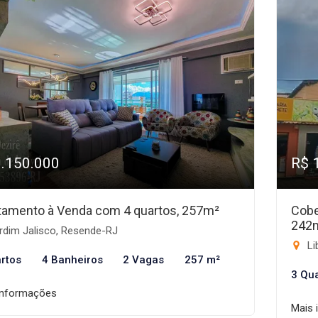
1.150.000
R$ 
tamento à Venda com 4 quartos, 257m²
Cobe
242
rdim Jalisco, Resende-RJ
Li
rtos
4 Banheiros
2 Vagas
257 m²
3 Qu
informações
Mais 