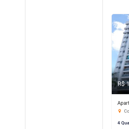
R$ 
Apar
Co
4 Qua