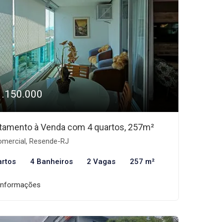
1.150.000
tamento à Venda com 4 quartos, 257m²
mercial, Resende-RJ
artos
4 Banheiros
2 Vagas
257 m²
informações