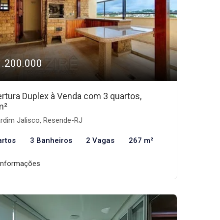
1.200.000
rtura Duplex à Venda com 3 quartos,
m²
rdim Jalisco, Resende-RJ
artos
3 Banheiros
2 Vagas
267 m²
informações