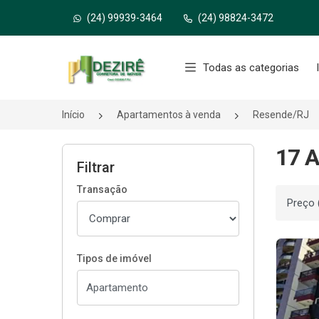
(24) 99939-3464
(24) 98824-3472
Página inicial
Todas as categorias
Início
Apartamentos à venda
Resende/RJ
17 A
Filtrar
Transação
Ordenar
Tipos de imóvel