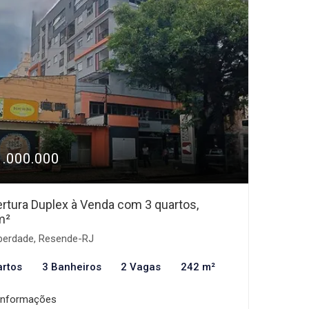
1.000.000
rtura Duplex à Venda com 3 quartos,
m²
berdade, Resende-RJ
artos
3 Banheiros
2 Vagas
242 m²
informações