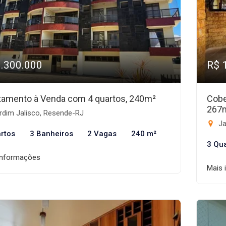
1.300.000
R$ 
tamento à Venda com 4 quartos, 240m²
Cobe
267
rdim Jalisco, Resende-RJ
Ja
rtos
3 Banheiros
2 Vagas
240 m²
3 Qu
informações
Mais 