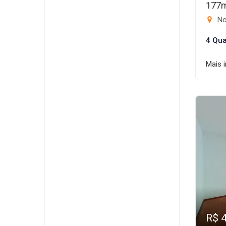
177
No
4 Qua
Mais 
R$ 