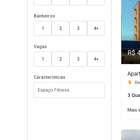
Banheiros
1
2
3
4+
Vagas
R$ 
1
2
3
4+
Apar
Características
Re
3 Qua
Mais 