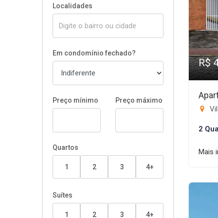
Localidades
Em condomínio fechado?
R$ 
Apar
Preço mínimo
Preço máximo
Vil
2 Qua
Quartos
Mais 
1
2
3
4+
Suítes
1
2
3
4+