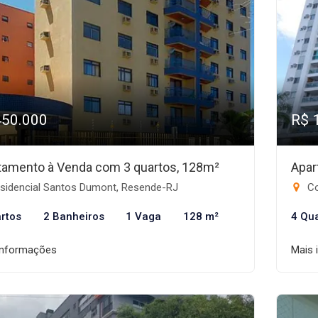
450.000
R$ 
tamento à Venda com 3 quartos, 128m²
Apar
sidencial Santos Dumont, Resende-RJ
Co
rtos
2 Banheiros
1 Vaga
128 m²
4 Qu
informações
Mais 