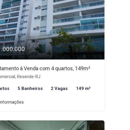
1.000.000
tamento à Venda com 4 quartos, 149m²
mercial, Resende-RJ
artos
5 Banheiros
2 Vagas
149 m²
informações