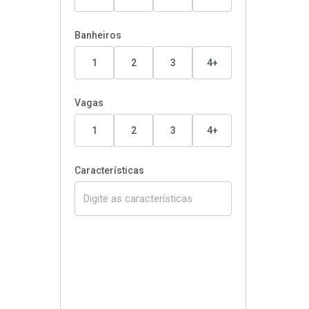
Banheiros
1
2
3
4+
Vagas
1
2
3
4+
Características