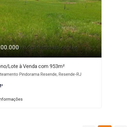
100.000
eno/Lote à Venda com 953m²
teamento Pindorama Resende, Resende-RJ
M²
informações