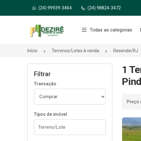
(24) 99939-3464
(24) 98824-3472
Página inicial
Todas as categorias
Início
Terrenos/Lotes à venda
Resende/RJ
1 Te
Filtrar
Pind
Transação
Ordenar
Tipos de imóvel