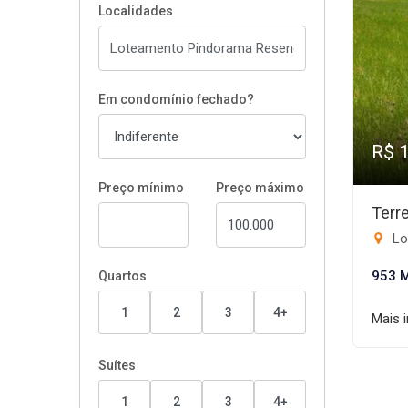
Localidades
Em condomínio fechado?
R$ 
Preço mínimo
Preço máximo
Terr
Lo
953 
Quartos
1
2
3
4+
Mais 
Suítes
1
2
3
4+