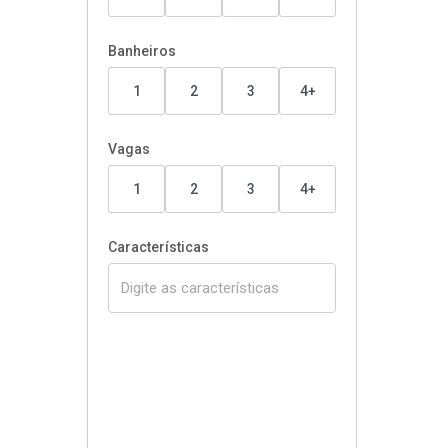
Banheiros
1
2
3
4+
Vagas
1
2
3
4+
Características