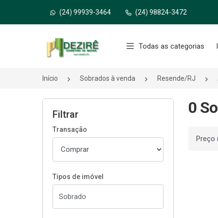
(24) 99939-3464
(24) 98824-3472
Página inicial
Todas as categorias
Início
Sobrados à venda
Resende/RJ
0 So
Filtrar
Transação
Ordenar
Tipos de imóvel