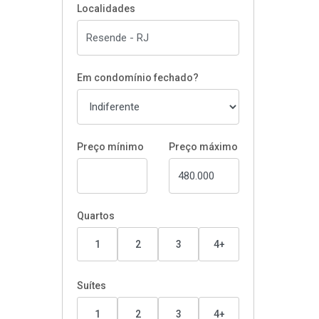
Localidades
Em condomínio fechado?
Preço mínimo
Preço máximo
Quartos
1
2
3
4+
Suítes
1
2
3
4+