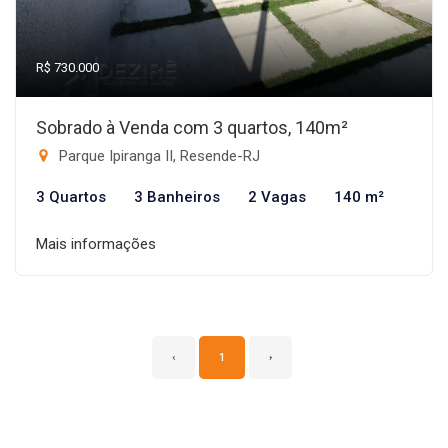
R$ 730.000
Sobrado à Venda com 3 quartos, 140m²
Parque Ipiranga II, Resende-RJ
3 Quartos
3 Banheiros
2 Vagas
140 m²
Mais informações
‹
1
›