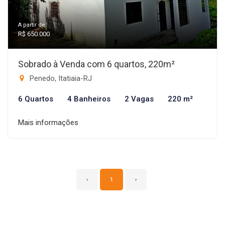
A partir de:
R$ 650.000
Sobrado à Venda com 6 quartos, 220m²
Penedo, Itatiaia-RJ
6 Quartos
4 Banheiros
2 Vagas
220 m²
Mais informações
‹
1
›