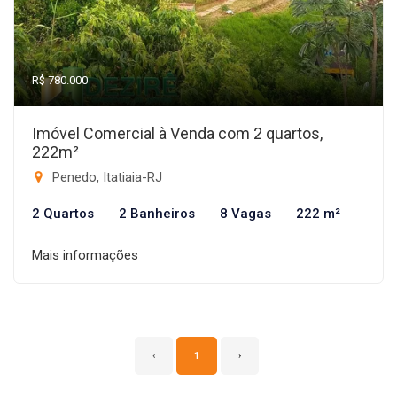
R$ 780.000
Imóvel Comercial à Venda com 2 quartos,
222m²
Penedo, Itatiaia-RJ
2 Quartos
2 Banheiros
8 Vagas
222 m²
Mais informações
‹
1
›