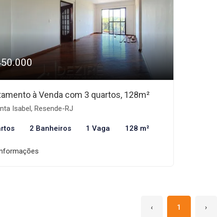
450.000
tamento à Venda com 3 quartos, 128m²
nta Isabel, Resende-RJ
rtos
2 Banheiros
1 Vaga
128 m²
informações
‹
1
›