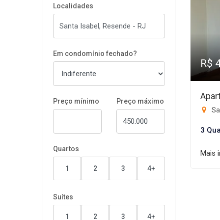
Localidades
Em condomínio fechado?
R$ 
Apar
Preço mínimo
Preço máximo
Sa
3 Qua
Quartos
Mais 
1
2
3
4+
Suítes
1
2
3
4+