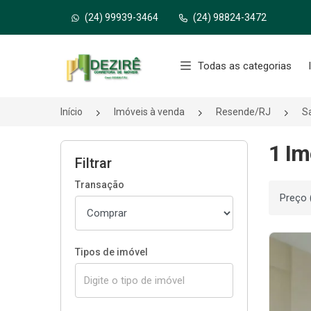
(24) 99939-3464
(24) 98824-3472
Página inicial
Todas as categorias
Início
Imóveis à venda
Resende/RJ
Sa
1 Im
Filtrar
Transação
Ordenar
Tipos de imóvel