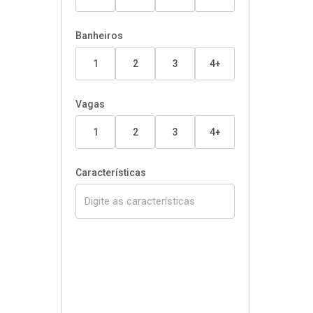
Banheiros
1
2
3
4+
Vagas
1
2
3
4+
Características