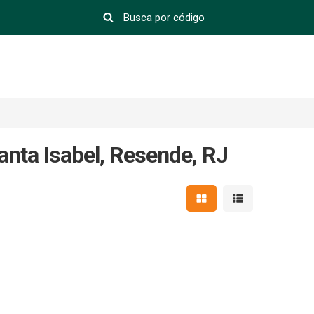
anta Isabel, Resende, RJ
Mostrar resultados em 
Mostrar resultad