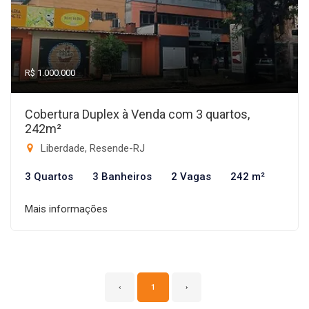
R$ 1.000.000
Cobertura Duplex à Venda com 3 quartos,
242m²
Liberdade, Resende-RJ
3 Quartos
3 Banheiros
2 Vagas
242 m²
Mais informações
‹
1
›