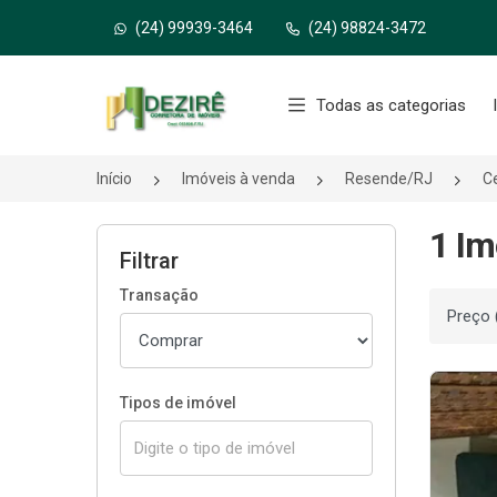
(24) 99939-3464
(24) 98824-3472
Página inicial
Todas as categorias
Início
Imóveis à venda
Resende/RJ
C
1 Im
Filtrar
Transação
Ordenar
Tipos de imóvel