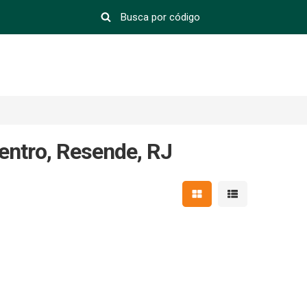
entro, Resende, RJ
Mostrar resultados em 
Mostrar resultad