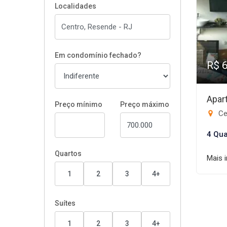
Localidades
Em condomínio fechado?
R$ 
Apar
Preço mínimo
Preço máximo
Ce
4 Qua
Quartos
Mais 
1
2
3
4+
Suítes
1
2
3
4+