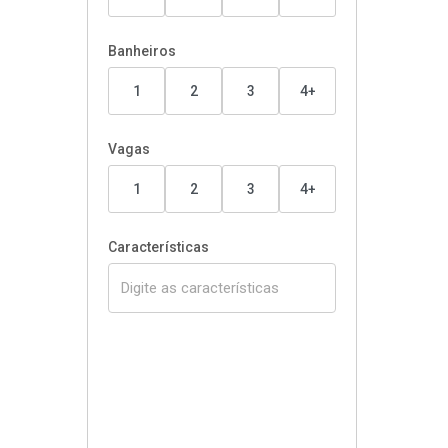
Banheiros
1
2
3
4+
Vagas
1
2
3
4+
Características