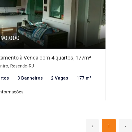
690.000
tamento à Venda com 4 quartos, 177m²
ntro, Resende-RJ
rtos
3 Banheiros
2 Vagas
177 m²
informações
‹
1
›