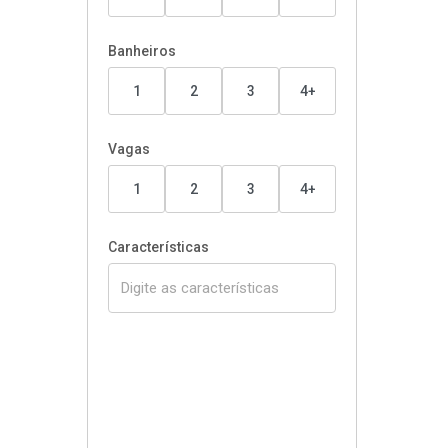
Banheiros
1
2
3
4+
Vagas
1
2
3
4+
Características