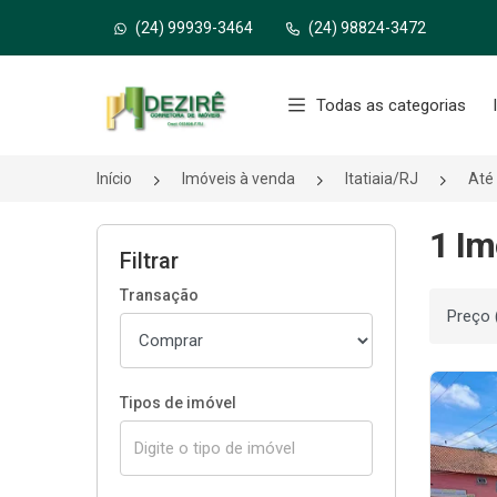
(24) 99939-3464
(24) 98824-3472
Página inicial
Todas as categorias
Início
Imóveis à venda
Itatiaia/RJ
Até
1 Im
Filtrar
Transação
Ordenar
Tipos de imóvel