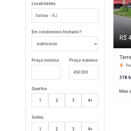
Localidades
Em condomínio fechado?
R$ 
Terr
Preço mínimo
Preço máximo
Pen
378 
Quartos
Mais 
1
2
3
4+
Suítes
1
2
3
4+