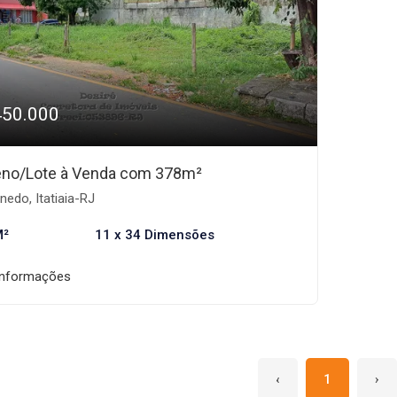
450.000
eno/Lote à Venda com 378m²
edo, Itatiaia-RJ
M²
11 x 34 Dimensões
informações
‹
1
›