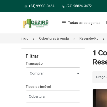
(24) 99939-3464
(24) 98824-3472
Página inicial
Todas as categorias
Início
Coberturas à venda
Resende/RJ
1 Co
Filtrar
Res
Transação
Ordenar
Tipos de imóvel