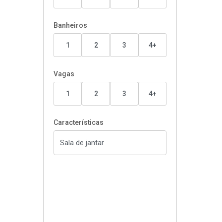
Banheiros
1
2
3
4+
Vagas
1
2
3
4+
Características