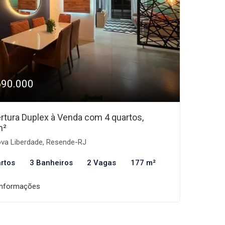
690.000
rtura Duplex à Venda com 4 quartos,
m²
va Liberdade, Resende-RJ
rtos
3 Banheiros
2 Vagas
177 m²
informações