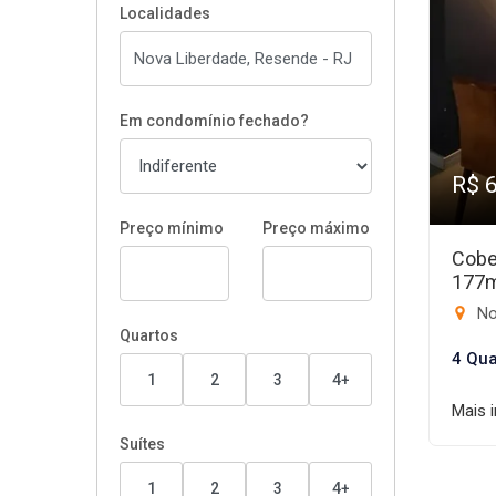
Localidades
Em condomínio fechado?
R$ 
Preço mínimo
Preço máximo
Cobe
177
No
Quartos
4 Qua
1
2
3
4+
Mais 
Suítes
1
2
3
4+