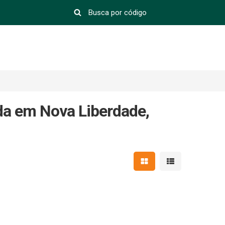
nda em Nova Liberdade,
Mostrar resultados em 
Mostrar resultad