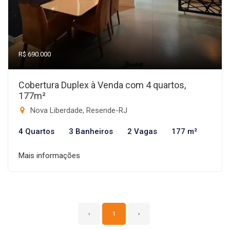
R$ 690.000
Cobertura Duplex à Venda com 4 quartos,
177m²
Nova Liberdade, Resende-RJ
4 Quartos
3 Banheiros
2 Vagas
177 m²
Mais informações
‹
1
›