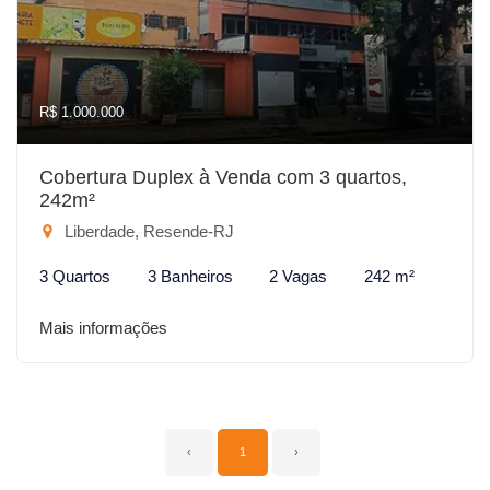
R$ 1.000.000
Cobertura Duplex à Venda com 3 quartos,
242m²
Liberdade, Resende-RJ
3 Quartos
3 Banheiros
2 Vagas
242 m²
Mais informações
‹
1
›