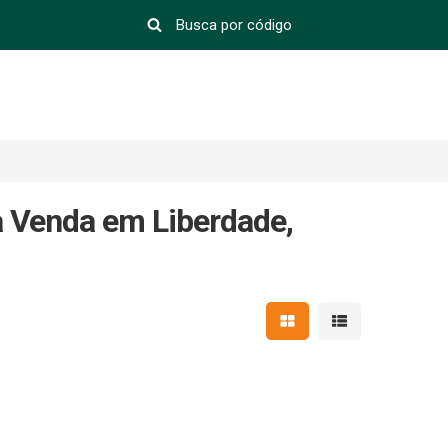
à Venda em Liberdade,
Mostrar resultados em 
Mostrar resultad