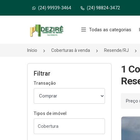
(24) 99939-3464
(24) 98824-3472
Página inicial
Todas as categorias
Início
Coberturas à venda
Resende/RJ
1 Co
Filtrar
Res
Transação
Ordenar
Tipos de imóvel