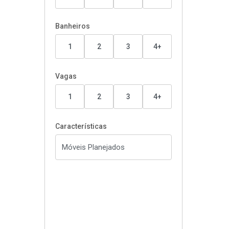
Banheiros
1
2
3
4+
Vagas
1
2
3
4+
Características