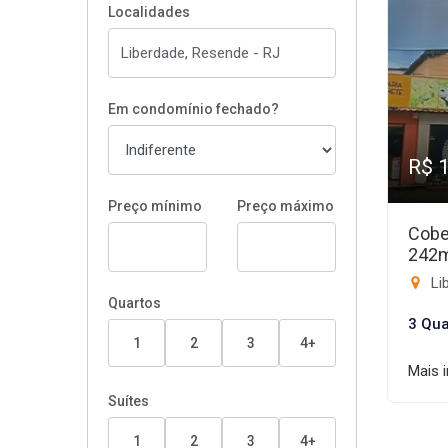
Localidades
Em condomínio fechado?
R$ 
Preço mínimo
Preço máximo
Cobe
242
Li
Quartos
3 Qua
1
2
3
4+
Mais 
Suítes
1
2
3
4+