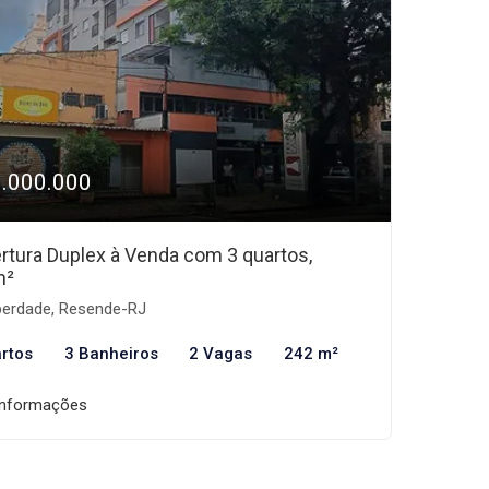
1.000.000
rtura Duplex à Venda com 3 quartos,
m²
berdade, Resende-RJ
rtos
3 Banheiros
2 Vagas
242 m²
informações