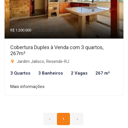
R$ 1.200.000
Cobertura Duplex à Venda com 3 quartos,
267m²
Jardim Jalisco, Resende-RJ
3 Quartos
3 Banheiros
2 Vagas
267 m²
Mais informações
‹
1
›