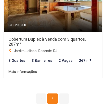
R$ 1.200.000
Cobertura Duplex à Venda com 3 quartos,
267m²
Jardim Jalisco, Resende-RJ
3 Quartos
3 Banheiros
2 Vagas
267 m²
Mais informações
‹
1
›