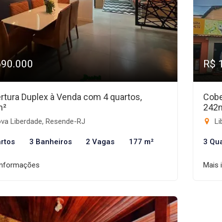
690.000
R$ 
rtura Duplex à Venda com 4 quartos,
Cobe
m²
242
va Liberdade, Resende-RJ
Li
rtos
3 Banheiros
2 Vagas
177 m²
3 Qu
informações
Mais 