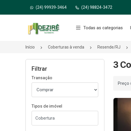
(24) 99939-3464
(24) 98824-3472
Página inicial
Todas as categorias
Início
Coberturas à venda
Resende/RJ
3 Co
Filtrar
Transação
Ordenar
Tipos de imóvel