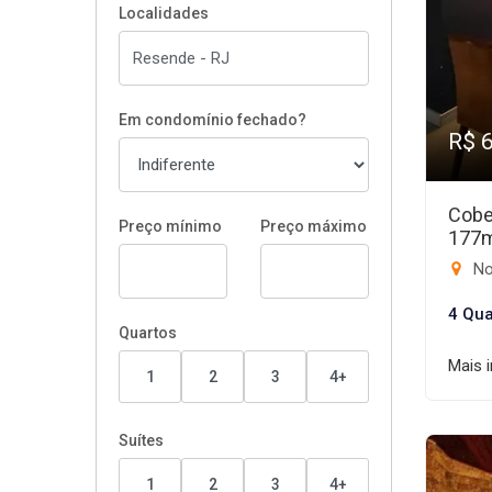
Localidades
Em condomínio fechado?
R$ 
Cobe
Preço mínimo
Preço máximo
177
No
4 Qua
Quartos
Mais 
1
2
3
4+
Suítes
1
2
3
4+