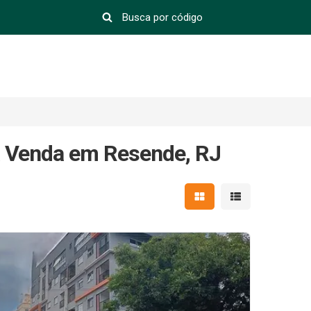
à Venda em Resende, RJ
Mostrar resultados em 
Mostrar resultad