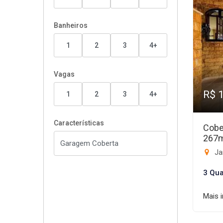
Banheiros
1
2
3
4+
Vagas
R$ 
1
2
3
4+
Características
Cobe
267
Ja
3 Qua
Mais 