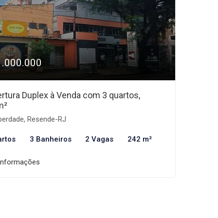
1.000.000
rtura Duplex à Venda com 3 quartos,
m²
berdade, Resende-RJ
artos
3 Banheiros
2 Vagas
242 m²
informações