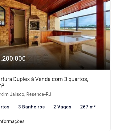
1.200.000
rtura Duplex à Venda com 3 quartos,
m²
rdim Jalisco, Resende-RJ
rtos
3 Banheiros
2 Vagas
267 m²
informações