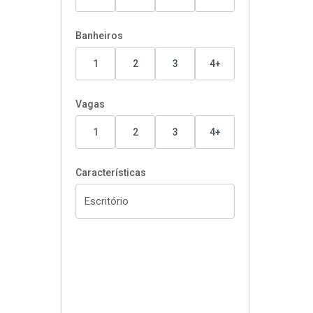
Banheiros
1
2
3
4+
Vagas
1
2
3
4+
Características