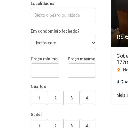
Localidades
Em condomínio fechado?
R$ 
Cobe
Preço mínimo
Preço máximo
177
No
4 Qua
Quartos
Mais 
1
2
3
4+
Suítes
1
2
3
4+