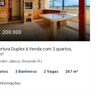
1.200.000
rtura Duplex à Venda com 3 quartos,
m²
rdim Jalisco, Resende-RJ
artos
3 Banheiros
2 Vagas
267 m²
informações