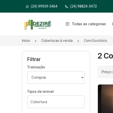
(24) 99939-3464
(24) 98824-3472
Página inicial
Todas as categorias
Início
Coberturas à venda
Com Escritório
2 Co
Filtrar
Transação
Ordenar
Tipos de imóvel