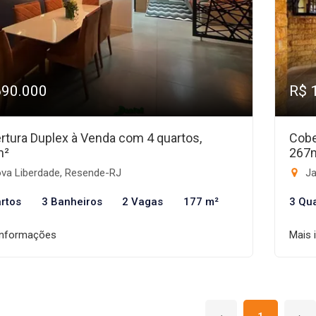
690.000
R$ 
rtura Duplex à Venda com 4 quartos,
Cobe
m²
267
va Liberdade, Resende-RJ
Ja
rtos
3 Banheiros
2 Vagas
177 m²
3 Qu
informações
Mais 