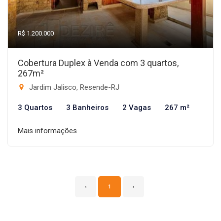
R$ 1.200.000
Cobertura Duplex à Venda com 3 quartos,
267m²
Jardim Jalisco, Resende-RJ
3 Quartos
3 Banheiros
2 Vagas
267 m²
Mais informações
‹
1
›