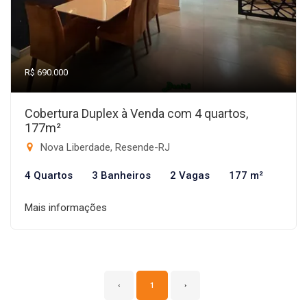
R$ 690.000
Cobertura Duplex à Venda com 4 quartos,
177m²
Nova Liberdade, Resende-RJ
4 Quartos
3 Banheiros
2 Vagas
177 m²
Mais informações
‹
1
›