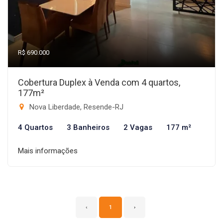
R$ 690.000
Cobertura Duplex à Venda com 4 quartos,
177m²
Nova Liberdade, Resende-RJ
4 Quartos
3 Banheiros
2 Vagas
177 m²
Mais informações
‹
1
›