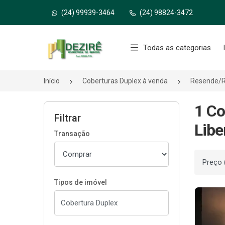
(24) 99939-3464
(24) 98824-3472
Página inicial
Todas as categorias
Início
Coberturas Duplex à venda
Resende/
1 Co
Filtrar
Libe
Transação
Ordenar
Tipos de imóvel