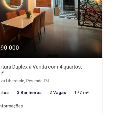
690.000
rtura Duplex à Venda com 4 quartos,
m²
va Liberdade, Resende-RJ
rtos
3 Banheiros
2 Vagas
177 m²
informações