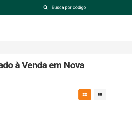
nado à Venda em Nova
Mostrar resultados em 
Mostrar resultad