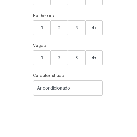
Banheiros
1
2
3
4+
Vagas
1
2
3
4+
Características