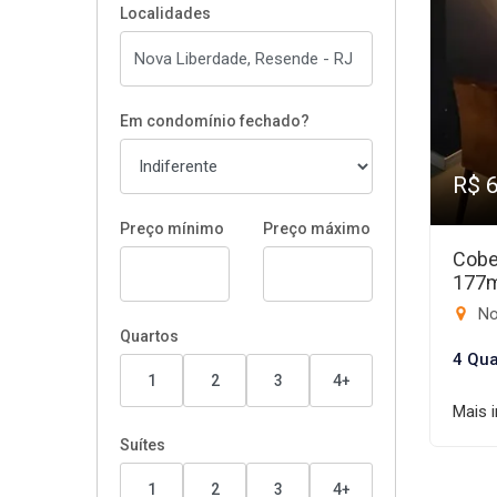
Localidades
Em condomínio fechado?
R$ 
Preço mínimo
Preço máximo
Cobe
177
No
Quartos
4 Qua
1
2
3
4+
Mais 
Suítes
1
2
3
4+