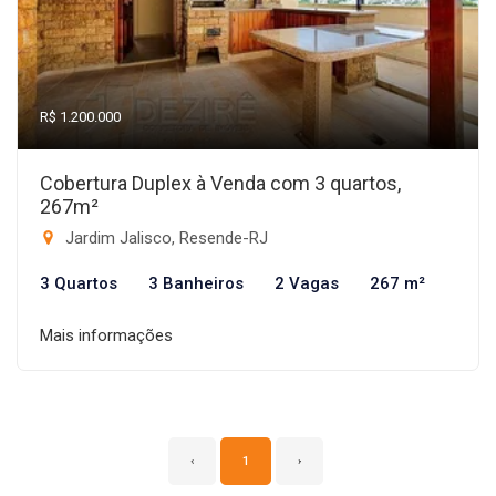
R$ 1.200.000
Cobertura Duplex à Venda com 3 quartos,
267m²
Jardim Jalisco, Resende-RJ
3 Quartos
3 Banheiros
2 Vagas
267 m²
Mais informações
‹
1
›