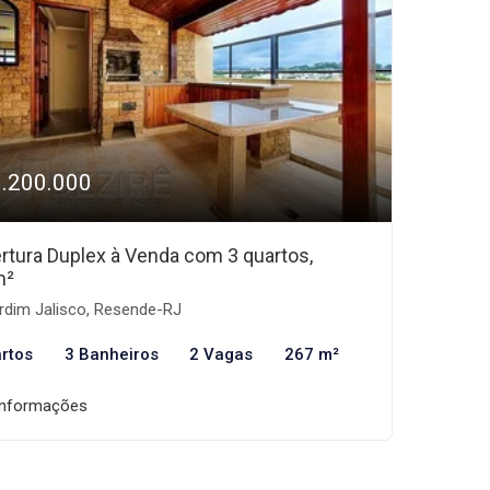
1.200.000
rtura Duplex à Venda com 3 quartos,
m²
rdim Jalisco, Resende-RJ
rtos
3 Banheiros
2 Vagas
267 m²
informações