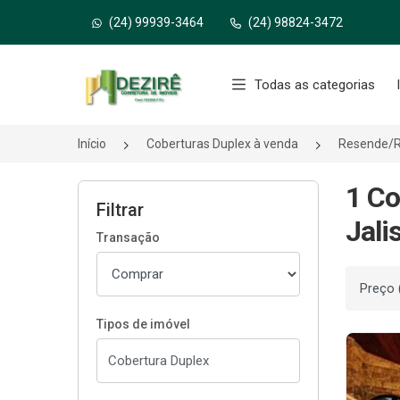
(24) 99939-3464
(24) 98824-3472
Página inicial
Todas as categorias
Início
Coberturas Duplex à venda
Resende/
1 Co
Filtrar
Jali
Transação
Ordenar
Tipos de imóvel