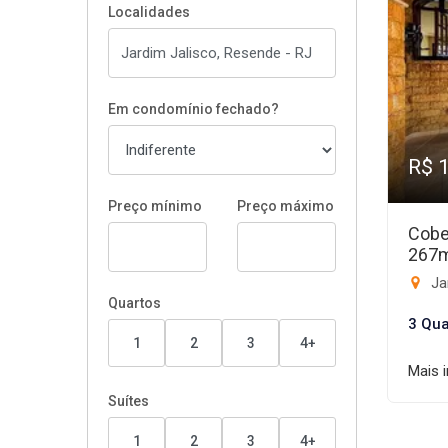
Localidades
Em condomínio fechado?
R$ 
Preço mínimo
Preço máximo
Cobe
267
Ja
Quartos
3 Qua
1
2
3
4+
Mais 
Suítes
1
2
3
4+