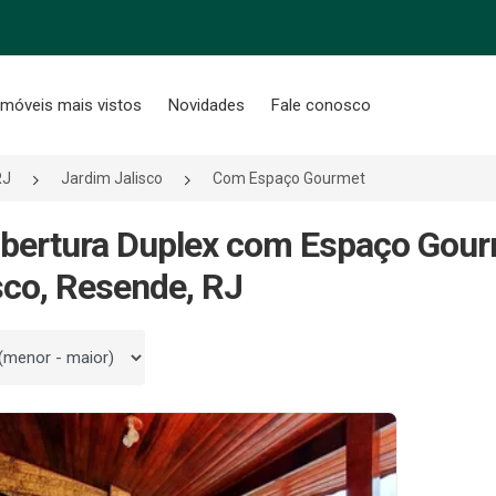
Imóveis mais vistos
Novidades
Fale conosco
RJ
Jardim Jalisco
Com Espaço Gourmet
bertura Duplex com Espaço Gou
sco, Resende, RJ
 por