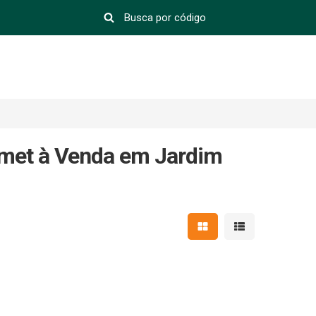
rmet à Venda em Jardim
Mostrar resultados em 
Mostrar resultad