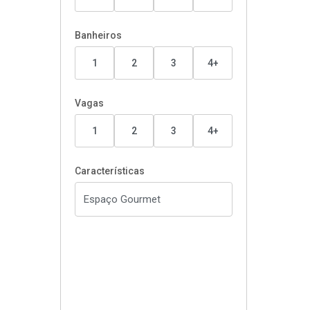
Banheiros
1
2
3
4+
Vagas
1
2
3
4+
Características