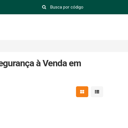
egurança à Venda em
Mostrar resultados em 
Mostrar resultad