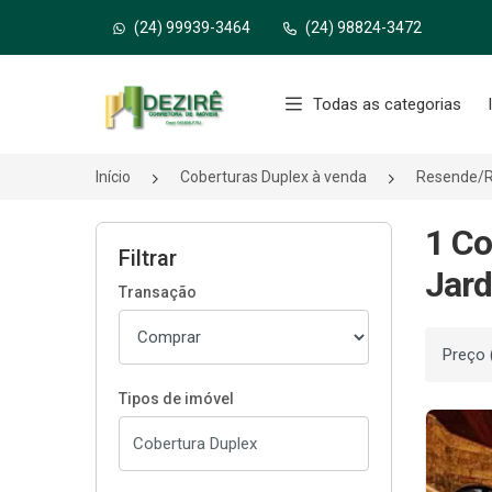
(24) 99939-3464
(24) 98824-3472
Página inicial
Todas as categorias
Início
Coberturas Duplex à venda
Resende/
1 Co
Filtrar
Jard
Transação
Ordenar
Tipos de imóvel