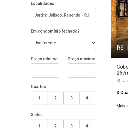
Localidades
Em condomínio fechado?
R$ 
Preço mínimo
Preço máximo
Cobe
267
Ja
Quartos
3 Qua
1
2
3
4+
Mais 
Suítes
1
2
3
4+