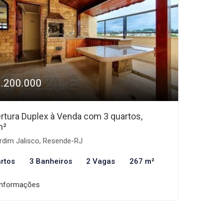
1.200.000
rtura Duplex à Venda com 3 quartos,
m²
rdim Jalisco, Resende-RJ
rtos
3 Banheiros
2 Vagas
267 m²
informações