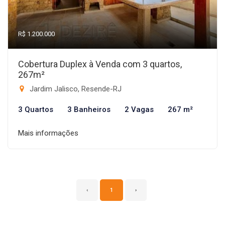
R$ 1.200.000
Cobertura Duplex à Venda com 3 quartos,
267m²
Jardim Jalisco, Resende-RJ
3 Quartos
3 Banheiros
2 Vagas
267 m²
Mais informações
‹
1
›