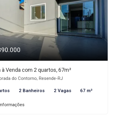
390.000
 à Venda com 2 quartos, 67m²
rada do Contorno, Resende-RJ
artos
2 Banheiros
2 Vagas
67 m²
informações