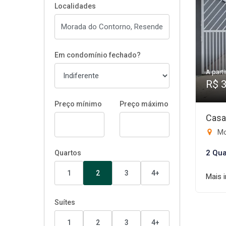
Localidades
Em condomínio fechado?
A parti
R$ 
Preço mínimo
Preço máximo
Casa
Mo
2 Qua
Quartos
1
2
3
4+
Mais 
Suítes
1
2
3
4+