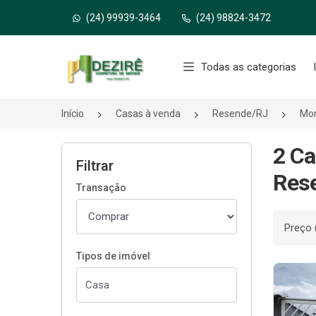
(24) 99939-3464
(24) 98824-3472
Página inicial
Todas as categorias
Início
Casas à venda
Resende/RJ
Mor
2 Ca
Filtrar
Res
Transação
Ordenar
Tipos de imóvel