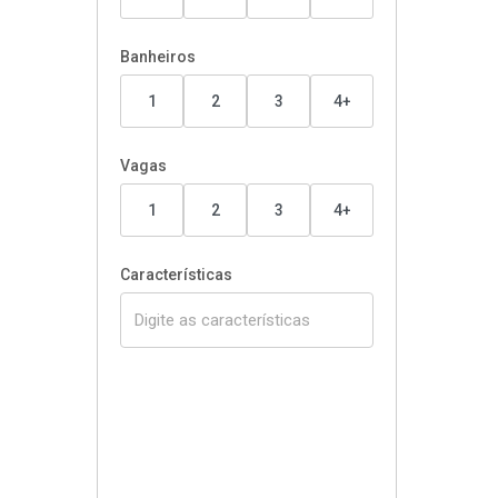
Banheiros
1
2
3
4+
Vagas
1
2
3
4+
Características