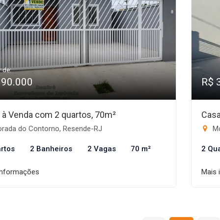
r de:
390.000
R$ 
 à Venda com 2 quartos, 70m²
Casa
rada do Contorno, Resende-RJ
Mo
rtos
2 Banheiros
2 Vagas
70 m²
2 Qu
informações
Mais 