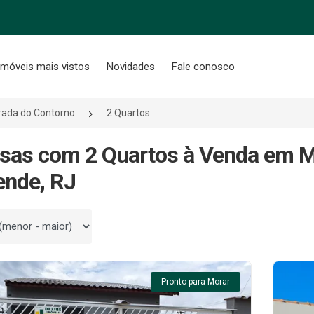
Imóveis mais vistos
Novidades
Fale conosco
ada do Contorno
2 Quartos
sas com 2 Quartos à Venda em M
ende, RJ
 por
Pronto para Morar