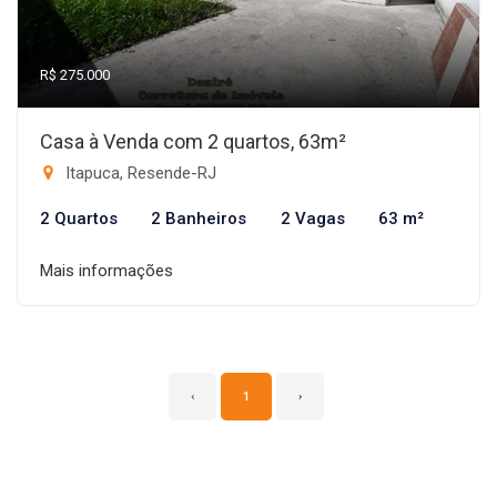
R$ 275.000
Casa à Venda com 2 quartos, 63m²
Itapuca, Resende-RJ
2 Quartos
2 Banheiros
2 Vagas
63 m²
Mais informações
‹
1
›