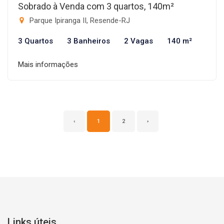
Sobrado à Venda com 3 quartos, 140m²
Parque Ipiranga II, Resende-RJ
3 Quartos
3 Banheiros
2 Vagas
140 m²
Mais informações
‹
1
2
›
Links úteis