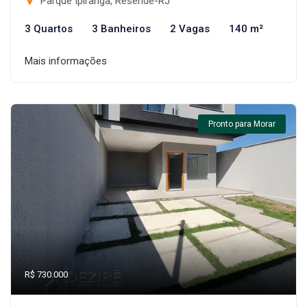
Parque Ipiranga, Resende-RJ
3 Quartos
3 Banheiros
2 Vagas
140 m²
Mais informações
Pronto para Morar
R$ 730.000