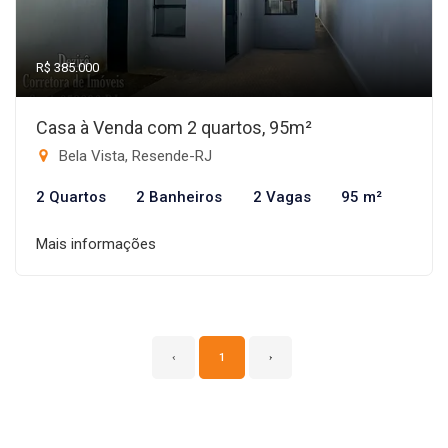
R$ 385.000
Casa à Venda com 2 quartos, 95m²
Bela Vista, Resende-RJ
2 Quartos
2 Banheiros
2 Vagas
95 m²
Mais informações
‹
1
›