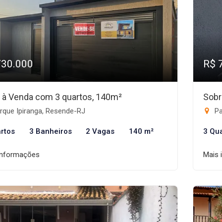
730.000
R$ 
 à Venda com 3 quartos, 140m²
Sobr
rque Ipiranga, Resende-RJ
Pa
rtos
3 Banheiros
2 Vagas
140 m²
3 Qu
informações
Mais 