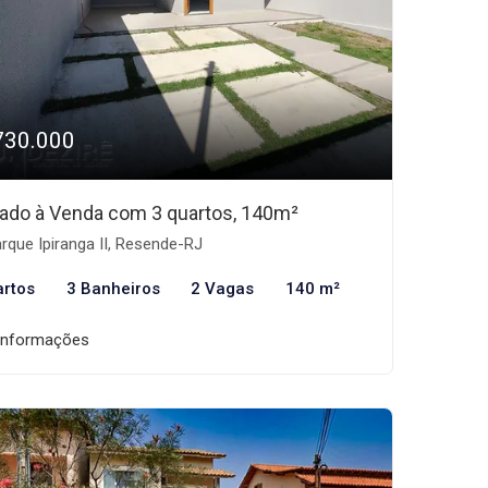
730.000
ado à Venda com 3 quartos, 140m²
rque Ipiranga II, Resende-RJ
artos
3 Banheiros
2 Vagas
140 m²
informações