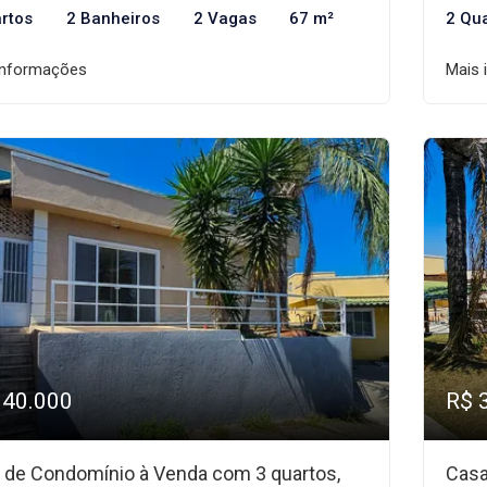
rtos
2 Banheiros
2 Vagas
67 m²
2 Qu
informações
Mais 
340.000
R$ 
 de Condomínio à Venda com 3 quartos,
Casa