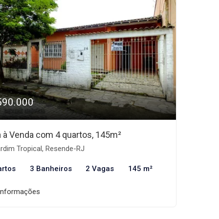
590.000
 à Venda com 4 quartos, 145m²
rdim Tropical, Resende-RJ
artos
3 Banheiros
2 Vagas
145 m²
informações