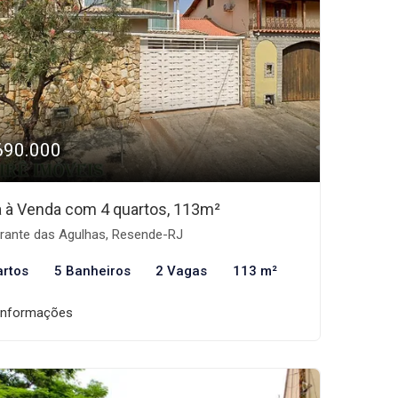
690.000
 à Venda com 4 quartos, 113m²
rante das Agulhas, Resende-RJ
artos
5 Banheiros
2 Vagas
113 m²
informações