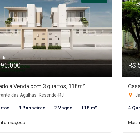
r de:
590.000
R$ 
ado à Venda com 3 quartos, 118m²
Casa
rante das Agulhas, Resende-RJ
Ja
rtos
3 Banheiros
2 Vagas
118 m²
4 Qu
informações
Mais 