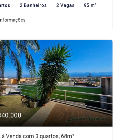
artos
2 Banheiros
2 Vagas
95 m²
informações
340.000
 à Venda com 3 quartos, 68m²