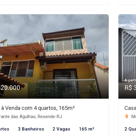
A parti
520.000
R$ 
 à Venda com 4 quartos, 165m²
Casa
rante das Agulhas, Resende-RJ
Mo
rtos
3 Banheiros
2 Vagas
165 m²
2 Qu