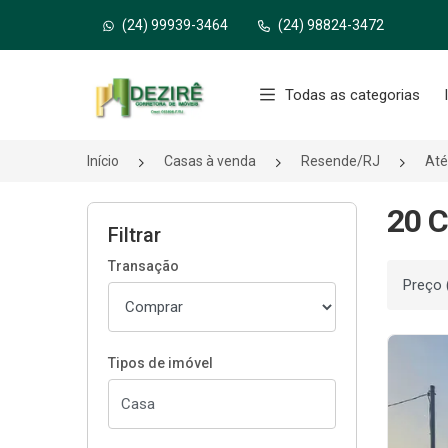
(24) 99939-3464
(24) 98824-3472
Página inicial
Todas as categorias
Início
Casas à venda
Resende/RJ
Até
20 C
Filtrar
Transação
Ordenar
Tipos de imóvel