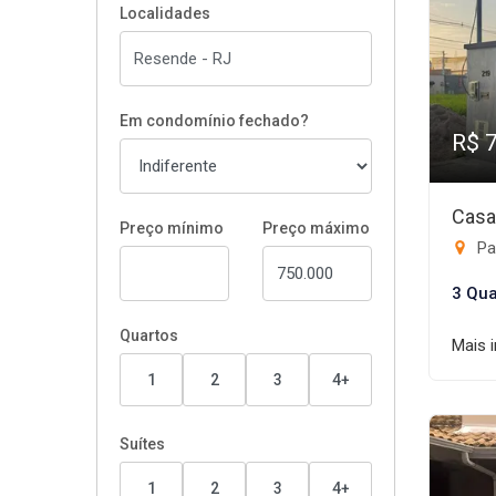
Localidades
Em condomínio fechado?
R$ 
Casa
Preço mínimo
Preço máximo
Pa
3 Qua
Quartos
Mais 
1
2
3
4+
Suítes
1
2
3
4+