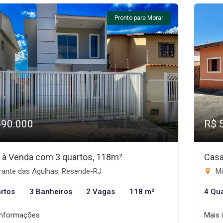
Pronto para Morar
590.000
R$ 
 à Venda com 3 quartos, 118m²
Casa
rante das Agulhas, Resende-RJ
Mi
rtos
3 Banheiros
2 Vagas
118 m²
4 Qu
informações
Mais 