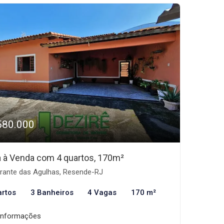
580.000
 à Venda com 4 quartos, 170m²
rante das Agulhas, Resende-RJ
artos
3 Banheiros
4 Vagas
170 m²
informações