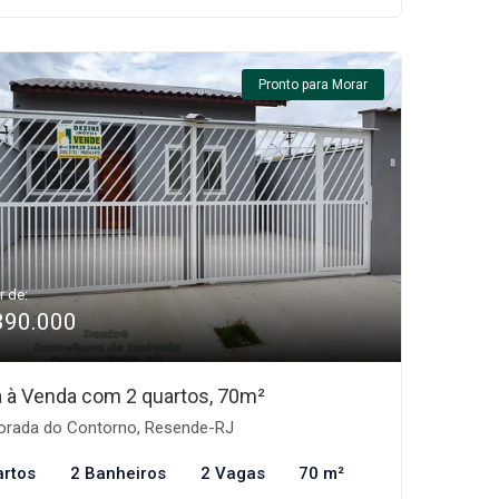
Pronto para Morar
r de:
390.000
 à Venda com 2 quartos, 70m²
rada do Contorno, Resende-RJ
artos
2 Banheiros
2 Vagas
70 m²