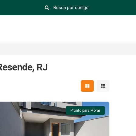
Resende, RJ
Mostrar resultados em 
Mostrar resultad
Pronto para Morar