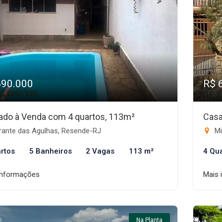
690.000
R$ 
ado à Venda com 4 quartos, 113m²
Casa
rante das Agulhas, Resende-RJ
Mi
rtos
5 Banheiros
2 Vagas
113 m²
4 Qu
informações
Mais 
Na Planta