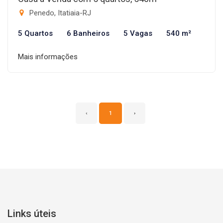
Penedo, Itatiaia-RJ
5 Quartos
6 Banheiros
5 Vagas
540 m²
Mais informações
‹
1
›
Links úteis