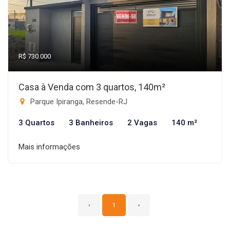
R$ 730.000
Casa à Venda com 3 quartos, 140m²
Parque Ipiranga, Resende-RJ
3 Quartos
3 Banheiros
2 Vagas
140 m²
Mais informações
‹
1
›