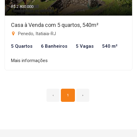
R$ 2.800.000
Casa à Venda com 5 quartos, 540m²
Penedo, Itatiaia-RJ
5 Quartos
6 Banheiros
5 Vagas
540 m²
Mais informações
‹
1
›