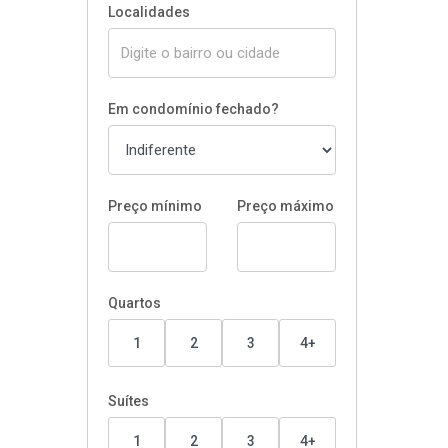
Localidades
Em condomínio fechado?
Preço mínimo
Preço máximo
Quartos
1
2
3
4+
Suítes
1
2
3
4+