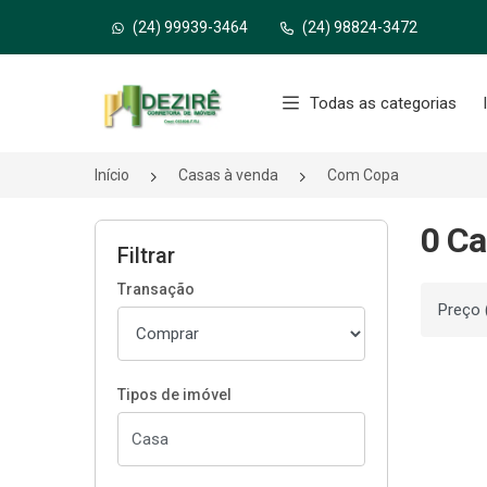
(24) 99939-3464
(24) 98824-3472
Página inicial
Todas as categorias
Início
Casas à venda
Com Copa
0 C
Filtrar
Transação
Ordenar
Tipos de imóvel