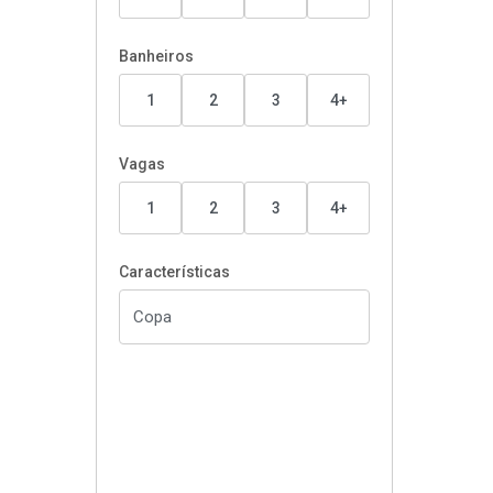
Banheiros
1
2
3
4+
Vagas
1
2
3
4+
Características