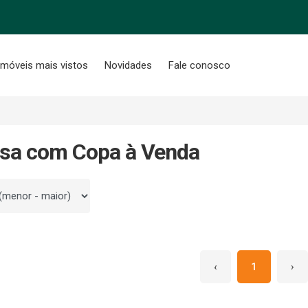
Imóveis mais vistos
Novidades
Fale conosco
asa com Copa à Venda
 por
‹
1
›