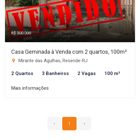
R$ 300.000
Casa Geminada à Venda com 2 quartos, 100m²
Mirante das Agulhas, Resende-RJ
2 Quartos
3 Banheiros
2 Vagas
100 m²
Mais informações
‹
1
›